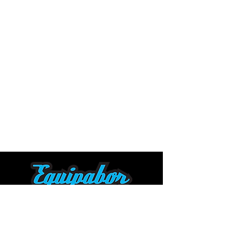
Company name: Equipabor with
MAQ services
CNPJ
04.290.376
/0001-39