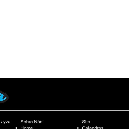
rviços
Sobre Nós
Site
Home
Calandras