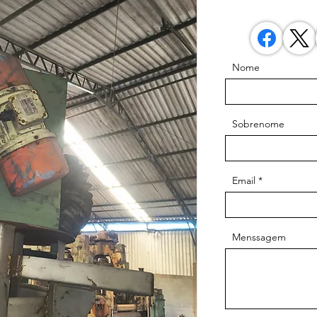
Nome
Sobrenome
Email
Menssagem