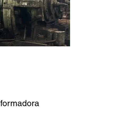
Strainer Farrel ø300mm
eformadora